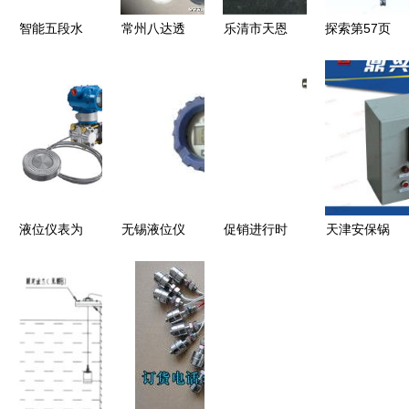
智能五段水
常州八达透
乐清市天恩
探索第57页
位控制仪
明四氟管液
仪表厂 专
的液位仪表
工业液位监
位计 品质
注仪器仪
世界 产品
测的精准之
标杆，混批
表，打造优
列表精选与
选——长春
无忧的工业
质液位测量
行业洞察
致远仪表的
之选
标杆
匠心之作
液位仪表为
无锡液位仪
促销进行时
天津安保锅
何优选江苏
表 制造高
紧凑型音叉
炉仪表厂
润仪？——
地驶出测量
液位开关厂
专业电极式
详解液位变
行业中国方
家直供，批
水位液位仪
送器厂家选
舟
量采购更实
表制造商
择与价格考
惠
量