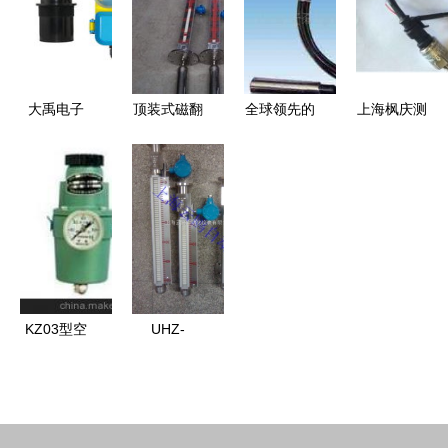
仪表_世界
的新篇章
量的可靠之
领液位仪表
工厂网中国
选
革新
产品信息库
大禹电子
顶装式磁翻
全球领先的
上海枫庆测
DYFL系列
板液位计
数字液位传
控技术 从
分体式超声
江苏金湖黄
感器技术
流量计到液
波液位计
河自动化仪
以值得信赖
位仪表，精
精准测量，
表厂的液位
的品牌
准赋能工业
稳定可靠
测量解决方
ANCN为例
自动化
案
KZ03型空
UHZ-
气过滤减压
10C02低温
阀 专业品
磁翻板液位
质，信赖之
计原理详解