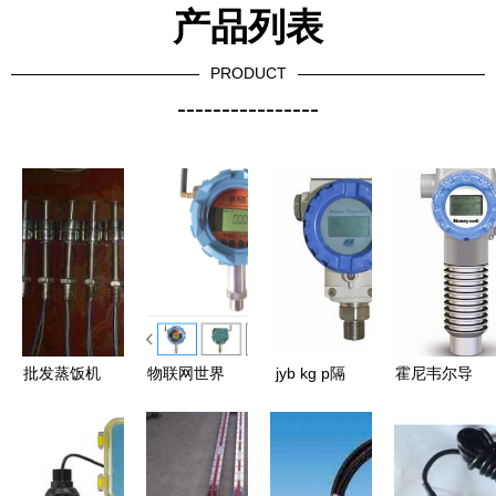
产品列表
PRODUCT
----------------
批发蒸饭机
物联网世界
jyb kg p隔
霍尼韦尔导
用不锈钢液
中的液位仪
爆系列压力
波雷达液位
位控制器
表 智能化
液位变送器
变送器 以
(图)_仪器
监测与管理
工业液位测
智能技术引